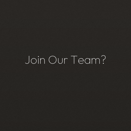
J
o
i
n
O
u
r
T
e
a
m
?
J
o
i
n
O
u
r
T
e
a
m
?