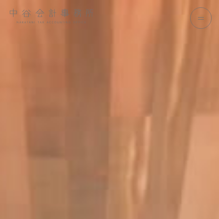
本文までスキップする
中谷会計事務所
メニ